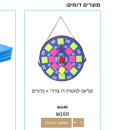
מוצרים דומים:
קליעה למטרה דו צדדי + כדורים
₪
249
₪
169
הוספה לעגלה