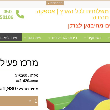
התחברות
משלוחים לכל הארץ | אספקה
0
50-
מהירה
58186
ם מהיבואן לצרכן
משחקים
ריהוט לגני ילדים
פינות הגן
ציוד ג'ימבור
מרכז פעיל
מק"ט :
570260
2,420
מחיר:
₪
1,980
מחיר מבצע:
₪