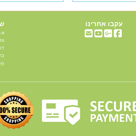
עקבו אחרינו
שע
א-ה: 00
טלפ
דוא"ל:com
כתו
להג