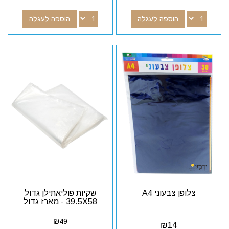
הוספה לעגלה
הוספה לעגלה
צלופן צבעוני A4
שקיות פוליאתילן גדול
39.5X58 - מארז גדול
₪
49
₪
14