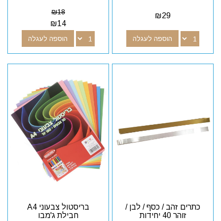
₪
18
₪
29
₪
14
הוספה לעגלה
הוספה לעגלה
כתרים זהב / כסף / לבן /
בריסטול צבעוני A4
זוהר 40 יחידות
חבילת ג'מבו