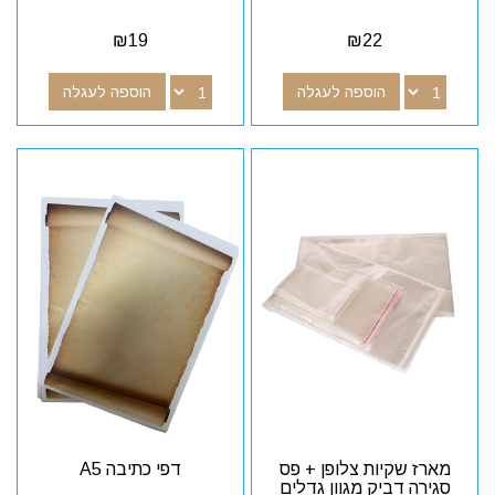
₪
19
₪
22
הוספה לעגלה
הוספה לעגלה
מארז שקיות צלופן + פס
דפי כתיבה A5
סגירה דביק מגוון גדלים