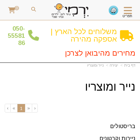
0
תפריט
0
50-
משלוחים לכל הארץ |
55581
אספקה מהירה
86
מחירים מהיבואן לצרכן
דף בית
יצירה
נייר ומוצריו
נייר ומוצריו
›
»
«
‹
(current)
1
בריסטולים
ניירות וקרטונים