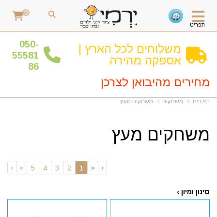
0
תפריט
0
50-
משלוחים לכל הארץ |
55581
אספקה מהירה
86
מחירים מהיבואן לצרכן
דף בית
משחקים
משחקים מעץ
משחקים מעץ
›
»
«
‹
(current)
5
4
3
2
1
סינון ומיון ›