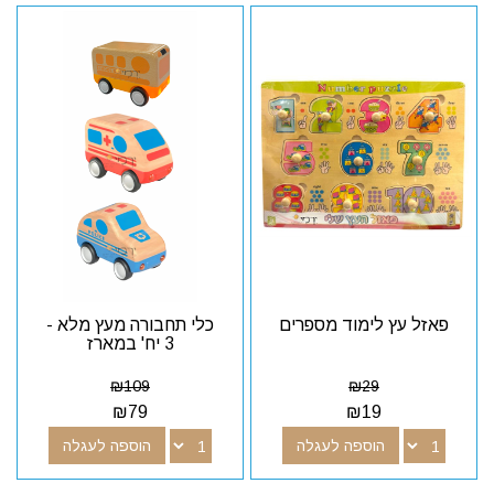
פאזל עץ לימוד מספרים
כלי תחבורה מעץ מלא -
3 יח' במארז
₪
109
₪
29
₪
79
₪
19
הוספה לעגלה
הוספה לעגלה