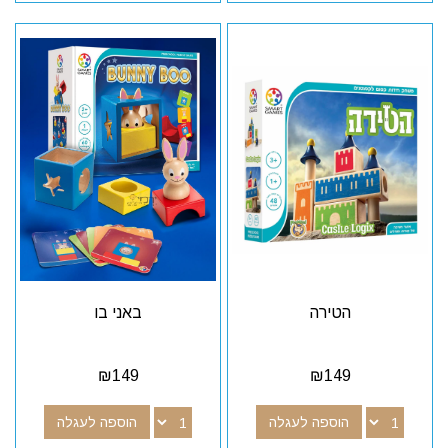
הטירה
באני בו
₪
149
₪
149
הוספה לעגלה
הוספה לעגלה