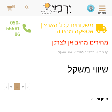
0
תפריט
0
50-
משלוחים לכל הארץ |
55581
אספקה מהירה
86
מחירים מהיבואן לצרכן
דף בית
מתקנים לחצר
שיווי משקל
שיווי משקל
›
»
«
‹
(current)
1
סינון ומיון ›