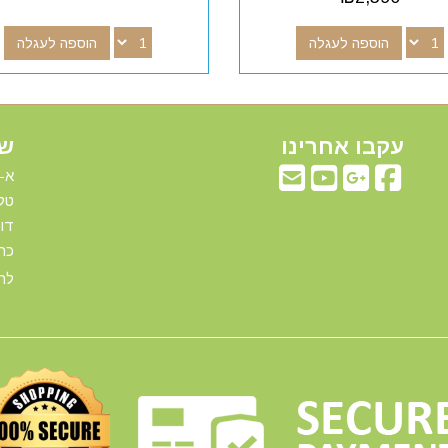
הוספה לעגלה
הוספה לעגלה
עקבו אחרינו
שע
א-ה: 00
טלפ
דוא"ל:com
כתו
להג