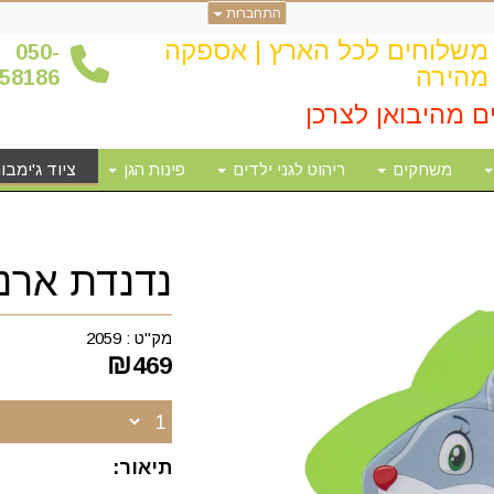
התחברות
משלוחים לכל הארץ | אספקה
0
50-
מהירה
58186
ם מהיבואן לצרכן
משחקים
ריהוט לגני ילדים
פינות הגן
ציוד ג'ימבור
נדנדת ארנ
מק"ט :
2059
₪
469
תיאור: