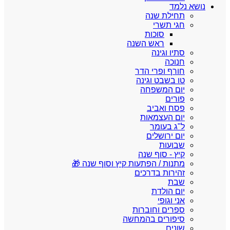
נושא נלמד
תחילת שנה
חגי תשרי
סוכות
ראש השנה
סתיו וגינה
חנוכה
חורף ופרי הדר
טו בשבט וגינה
יום המשפחה
פורים
פסח ואביב
יום העצמאות
ל"ג בעומר
יום ירושלים
שבועות
קיץ - סוף שנה
מתנות / הפתעות קיץ וסוף שנה 🎁
זהירות בדרכים
שבת
יום הולדת
אני וגופי
ספרים וחוברות
סיפורים בהמחשה
שונים