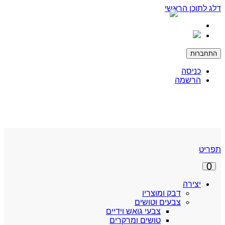
דלג לתוכן הראשי
התחברות
כניסה
הרשמה
תפריט
0
יצירה
דבק ומוצריו
צבעים וטושים
צבעי גואש וידיים
טושים ומרקרים