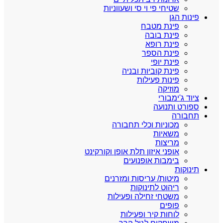
שטיחי פי וי סי ושעווניות
פינות הגן
פינת מטבח
פינת בובה
פינת רופא
פינת הספר
פינת יופי
פינת קוביות ובניה
פינות פעילות
מוזיקה
ציוד ג'ימבורי
ספורט ותנועה
תחבורה
מכוניות וכלי תחבורה
משאיות
מריצות
אופני איזון תלת אופן וקורקינט
בימבות אופנועים
תינוקות
מיטות/ עריסות ומזרנים
ריהוט לתינוקות
משטחי זחילה ופעילות
פופים
לוחות קיר ופעילות