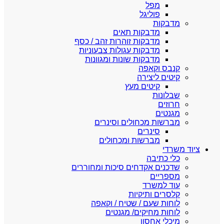
מפל
פוליגל
מדבקות
מדבקות תאים
מדבקות זוהרות זהב / כסף
מדבקות עגולות צבעוניות
מדבקות שונות ומגוונות
קנבס וקאפה
קיטים ליצירה
קיטים מעץ
שבלונות
חרוזים
מגנטים
מברשות מכחולים וסינרים
סינרים
מברשות ומכחולים
ציוד משרדי
כלי כתיבה
שדכנים אקדחים סיכות ומחוררים
מספריים
עוד למשרד
קלסרים ותיקיות
לוחות שעם / שטיח / וקאפה
לוחות מחיקים/ מגנטים
מיכלי אחסון