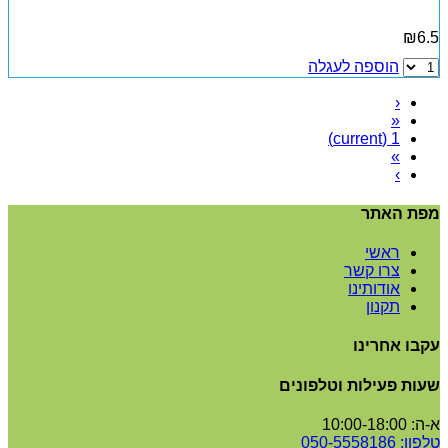
₪
6.5
הוספה לעגלה
‹
«
(current)
1
»
›
מפת האתר
ראשי
צרו קשר
אודותינו
תקנון
עקבו אחרינו
שעות פעילות וטלפונים
א-ה: 10:00-18:00
טלפון: 0
50-5558186