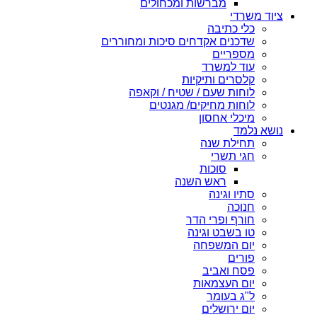
מברשות ומכחולים
ציוד משרדי
כלי כתיבה
שדכנים אקדחים סיכות ומחוררים
מספריים
עוד למשרד
קלסרים ותיקיות
לוחות שעם / שטיח / וקאפה
לוחות מחיקים/ מגנטים
מיכלי אחסון
נושא נלמד
תחילת שנה
חגי תשרי
סוכות
ראש השנה
סתיו וגינה
חנוכה
חורף ופרי הדר
טו בשבט וגינה
יום המשפחה
פורים
פסח ואביב
יום העצמאות
ל"ג בעומר
יום ירושלים