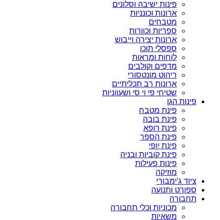
פינות ישיבה וסלונים
ארונות וכונניות
מטבחים
ספריות וכוורות
ארונות יצירה וייבוש
ספסלי תוכן
לוחות ומראות
מדפים וקולבים
ריהוט מונטסורי
ארונות רב תכליתיים
שטיחי פי וי סי ושעווניות
פינות הגן
פינת מטבח
פינת בובה
פינת רופא
פינת הספר
פינת יופי
פינת קוביות ובניה
פינות פעילות
מוזיקה
ציוד ג'ימבורי
ספורט ותנועה
תחבורה
מכוניות וכלי תחבורה
משאיות