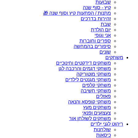
שבועות
קיץ - סוף שנה
מתנות / הפתעות קיץ וסוף שנה 🎁
זהירות בדרכים
שבת
יום הולדת
אני וגופי
ספרים וחוברות
סיפורים בהמחשה
שונים
משחקים
משחקים דידקטים וחינוכיים
משחקי דגמים והרכבה לגן
משחקי מוטוריקה
משחקי מגנטים לילדים
משחקי קלפים
משחקי חשיבה
פאזלים
משחקי קופסא והנאה
משחקים מעץ
צעצועים ופנאי
משחקים לשולחן אור
ריהוט לגני ילדים
שולחנות
כיסאות