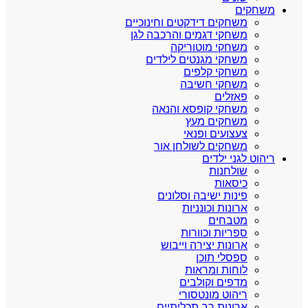
משחקים
משחקים דידקטים וחינוכיים
משחקי דגמים והרכבה לגן
משחקי מוטוריקה
משחקי מגנטים לילדים
משחקי קלפים
משחקי חשיבה
פאזלים
משחקי קופסא והנאה
משחקים מעץ
צעצועים ופנאי
משחקים לשולחן אור
ריהוט לגני ילדים
שולחנות
כיסאות
פינות ישיבה וסלונים
ארונות וכונניות
מטבחים
ספריות וכוורות
ארונות יצירה וייבוש
ספסלי תוכן
לוחות ומראות
מדפים וקולבים
ריהוט מונטסורי
ארונות רב תכליתיים