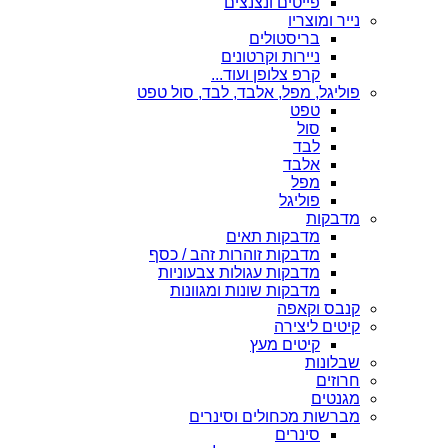
פייטים ונצנצים
נייר ומוצריו
בריסטולים
ניירות וקרטונים
קרפ צלופן ועוד...
פוליגל, מפל, אלבד, לבד, סול טפט
טפט
סול
לבד
אלבד
מפל
פוליגל
מדבקות
מדבקות תאים
מדבקות זוהרות זהב / כסף
מדבקות עגולות צבעוניות
מדבקות שונות ומגוונות
קנבס וקאפה
קיטים ליצירה
קיטים מעץ
שבלונות
חרוזים
מגנטים
מברשות מכחולים וסינרים
סינרים