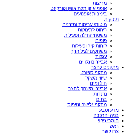
מריצות
אופני איזון תלת אופן וקורקינט
בימבות אופנועים
תינוקות
מיטות/ עריסות ומזרנים
ריהוט לתינוקות
משטחי זחילה ופעילות
פופים
לוחות קיר ופעילות
משחקים לגיל הרך
עגלות
אביזרים נלווים
מתקנים לחצר
מתקני ספורט
שיווי משקל
חול ומים
אביזרי משחק לחצר
נדנדות
בתים
מתקני גלישה וטיפוס
מדע וטבע
בניה והרכבה
חומרי ניקוי
ראשי
צרו קשר