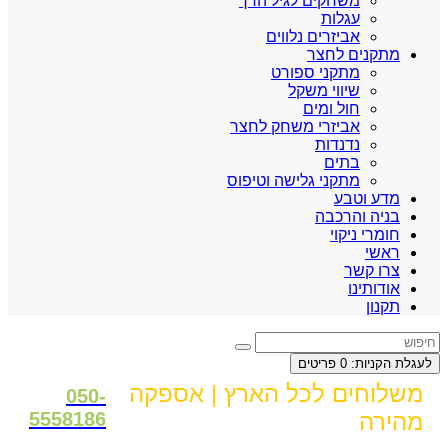
משחקים לגיל הרך
עגלות
אביזרים נלווים
מתקנים לחצר
מתקני ספורט
שיווי משקל
חול ומים
אביזרי משחק לחצר
נדנדות
בתים
מתקני גלישה וטיפוס
מדע וטבע
בניה והרכבה
חומרי ניקוי
ראשי
צרו קשר
אודותינו
תקנון
לעגלת הקניות:
0
פריטים
משלוחים לכל הארץ | אספקה
0
50-
מהירה
5558186