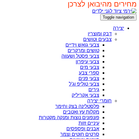
מחירים מהיבואן לצרכן
Toggle navigation
יצירה
דבק ומוצריו
צבעים וטושים
צבעי גואש וידיים
טושים ומרקרים
צבעי פסטל ושעווה
צבעי עיפרון
צבעי מים
ספרי צבע
צבעי פנים
צבעי טוליפ וג'ל
גירים
צבעי אקריליק
חומרי יצירה
פלסטלינה בצק וחימר
מקלות עץ ואטבים
פונפונים נוצות ומנקה מקטרות
עיניים זזות
אבנים ופספסים
סרטים חוטים וצמר