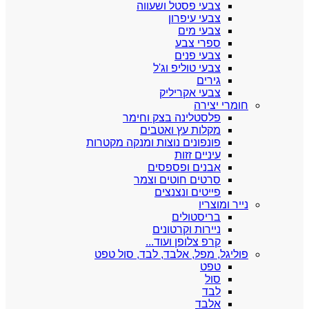
צבעי פסטל ושעווה
צבעי עיפרון
צבעי מים
ספרי צבע
צבעי פנים
צבעי טוליפ וג'ל
גירים
צבעי אקריליק
חומרי יצירה
פלסטלינה בצק וחימר
מקלות עץ ואטבים
פונפונים נוצות ומנקה מקטרות
עיניים זזות
אבנים ופספסים
סרטים חוטים וצמר
פייטים ונצנצים
נייר ומוצריו
בריסטולים
ניירות וקרטונים
קרפ צלופן ועוד...
פוליגל, מפל, אלבד, לבד, סול טפט
טפט
סול
לבד
אלבד