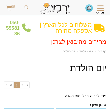
0
תפריט
0
50-
משלוחים לכל הארץ |
55581
אספקה מהירה
86
מחירים מהיבואן לצרכן
דף בית
נושא נלמד
יום הולדת
יום הולדת
›
»
«
‹
(current)
1
ניתן לרכוש בכל ימות השנה
סינון ומיון ›