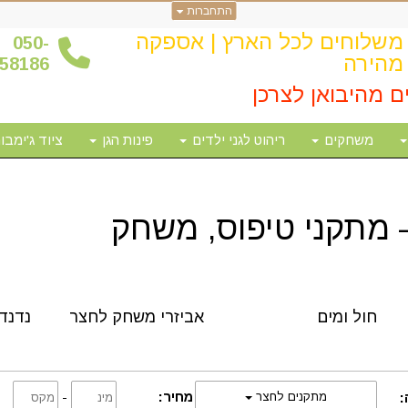
התחברות
משלוחים לכל הארץ | אספקה
0
50-
מהירה
58186
ם מהיבואן לצרכן
משחקים
ריהוט לגני ילדים
פינות הגן
ציוד ג'ימבור
– מתקני טיפוס, משחק
חול ומים
אביזרי משחק לחצר
נדנד
מחיר:
-
:
מתקנים לחצר