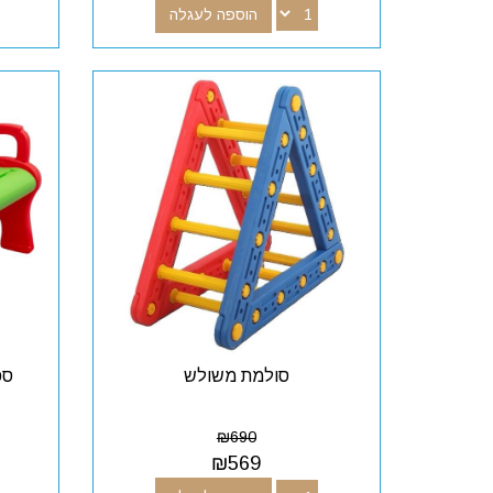
הוספה לעגלה
סולמת משולש
ספ
₪
690
₪
569