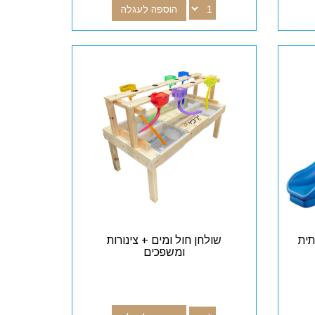
הוספה לעגלה
תית
שולחן חול ומים + צינורות
ומשפכים