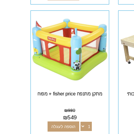
ותי
מתקן מתנפח fisher price + מפוח
₪
980
₪
549
הוספה לעגלה