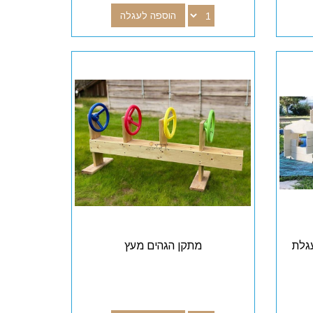
הוספה לעגלה
ם + עגלת
מתקן הגהים מעץ