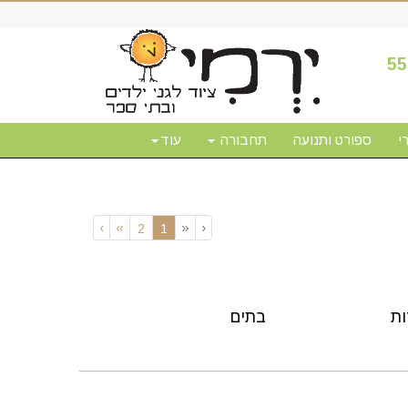
55
י
ספורט ותנועה
תחבורה
עוד
›
»
«
‹
(current)
2
1
ות
בתים