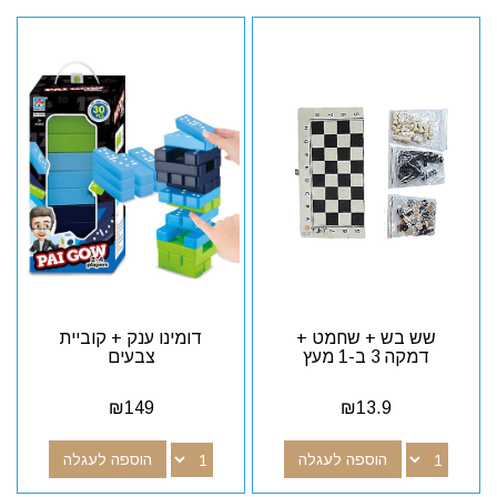
שש בש + שחמט +
דומינו ענק + קוביית
דמקה 3 ב-1 מעץ
צבעים
₪
149
₪
13.9
הוספה לעגלה
הוספה לעגלה