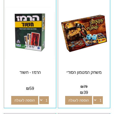
משחק המטמון הסודי
הרמז - חשוד
₪
79
₪
59
₪
39
הוספה לעגלה
הוספה לעגלה