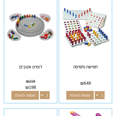
תפישה ותפיסה
דומינו אטבים
₪
219
₪
649
₪
198
הוספה לעגלה
הוספה לעגלה