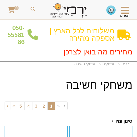
0
תפריט
0
50-
משלוחים לכל הארץ |
55581
אספקה מהירה
86
מחירים מהיבואן לצרכן
דף בית
משחקים
משחקי חשיבה
משחקי חשיבה
›
»
«
‹
(current)
5
4
3
2
1
סינון ומיון ›