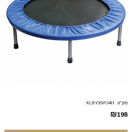
מק"ט :
XLBY3SPJ4H
₪
198