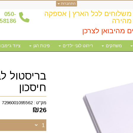
התחברות
משלוחים לכל הארץ | אספקה
0
50-
מהירה
58186
ם מהיבואן לצרכן
משחקים
ריהוט לגני ילדים
פינות הגן
ציוד ג'ימבור
חיסכון
מק"ט :
7296001095562
₪
26