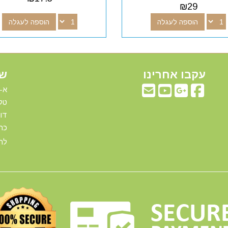
₪
29
הוספה לעגלה
הוספה לעגלה
עקבו אחרינו
שע
א-ה: 00
טלפ
דוא"ל:com
כתו
להג