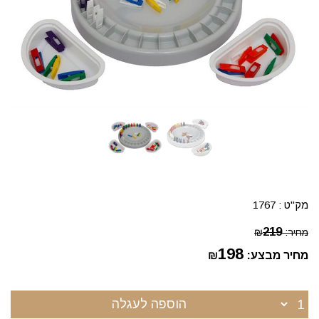
מק"ט :
1767
219
מחיר:
₪
198
מחיר מבצע:
₪
הוספה לעגלה