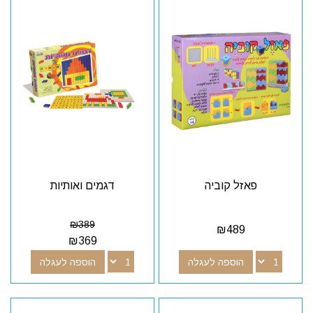
פאזל קוביה
דגמים ואותיות
₪
389
₪
489
₪
369
הוספה לעגלה
הוספה לעגלה