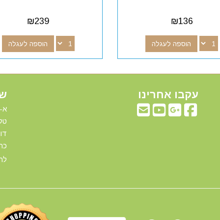
₪
239
₪
136
הוספה לעגלה
הוספה לעגלה
עקבו אחרינו
שע
א-ה: 00
טלפ
דוא"ל:com
כתו
להג