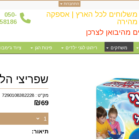
התחברות
משלוחים לכל הארץ | אספקה
0
50-
מהירה
58186
ם מהיבואן לצרכן
משחקים
ריהוט לגני ילדים
פינות הגן
ציוד ג'ימבור
שפריצי הלו
מק"ט :
7290108382228
₪
69
תיאור: