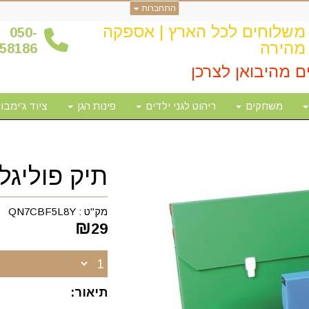
התחברות
משלוחים לכל הארץ | אספקה
0
50-
מהירה
58186
ם מהיבואן לצרכן
משחקים
ריהוט לגני ילדים
פינות הגן
ציוד ג'ימבור
תיק פוליגל 
מק"ט :
QN7CBF5L8Y
₪
29
תיאור: