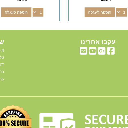
הוספה לעגלה
הוספה לעגלה
עקבו אחרינו
שע
א-ה: 00
טלפ
דוא"ל:com
כתו
להג