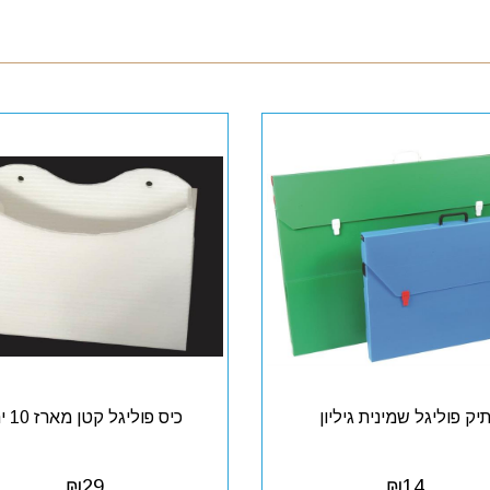
יק פוליגל שמינית גיליון
כיס פוליגל קטן מארז 10 יח'
₪
29
₪
14