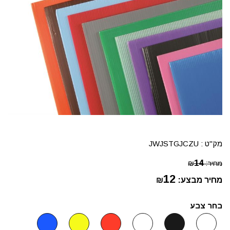
מק"ט :
JWJSTGJCZU
14
מחיר:
₪
12
מחיר מבצע:
₪
בחר צבע