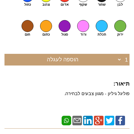
לבן
שחור
שקוף
אדום
צהוב
כחול
ירוק
תכלת
ורוד
סגול
כתום
חום
הוספה לעגלה
תיאור:
פוליגל גיליון - מגוון צבעים לבחירה.