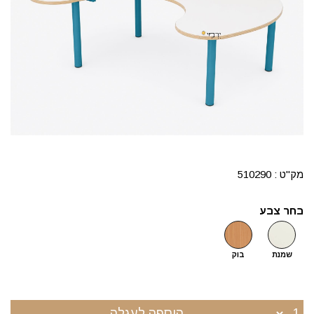
מק"ט :
510290
בחר צבע
שמנת
בוק
הוספה לעגלה