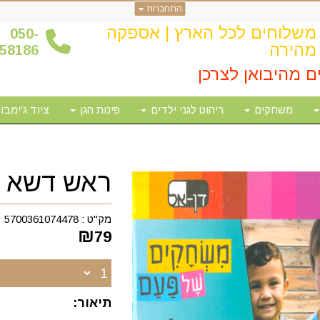
התחברות
משלוחים לכל הארץ | אספקה
0
50-
מהירה
58186
ם מהיבואן לצרכן
משחקים
ריהוט לגני ילדים
פינות הגן
ציוד ג'ימבור
ראש דשא מארז 
מק"ט :
5700361074478
₪
79
תיאור: