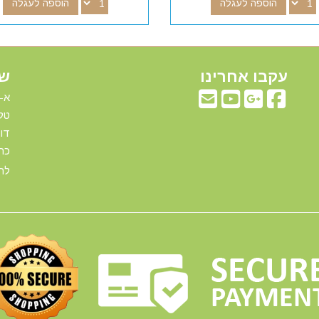
הוספה לעגלה
הוספה לעגלה
עקבו אחרינו
שע
א-ה: 00
טלפ
דוא"ל:com
כתו
להג