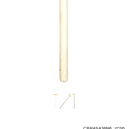
מק"ט :
CBRASA36N6