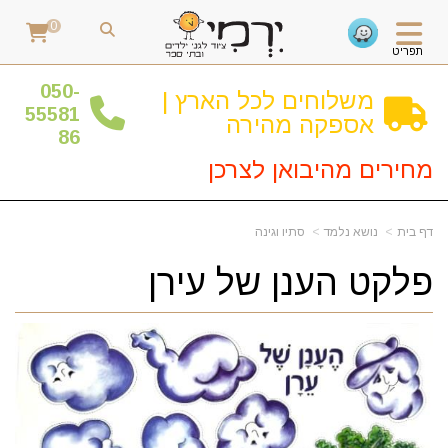
0
תפריט
0
50-
משלוחים לכל הארץ |
55581
אספקה מהירה
86
מחירים מהיבואן לצרכן
דף בית
נושא נלמד
סתיו וגינה
פלקט הענן של עירן