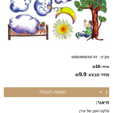
מק"ט :
W8BMN5NF4Y
19
מחיר:
₪
9.9
מחיר מבצע:
₪
הוספה לעגלה
תיאור:
פלקט הענן של עירן