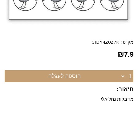
מק"ט :
3IDY4Z0Z7K
₪
7.9
הוספה לעגלה
תיאור:
מדבקות נחליאלי