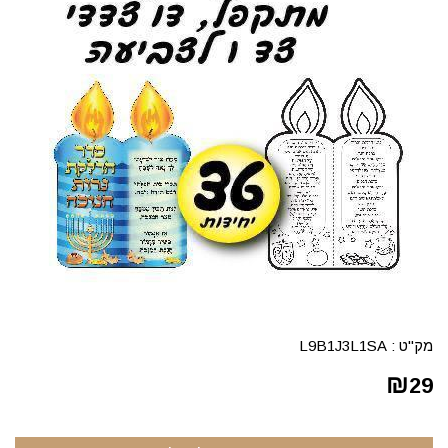
מק"ט :
L9B1J3L1SA
₪
29