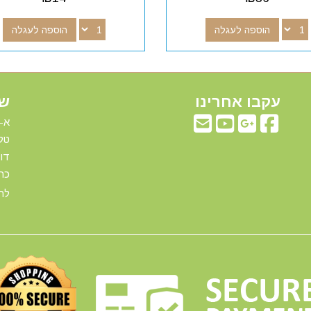
הוספה לעגלה
הוספה לעגלה
עקבו אחרינו
שע
א-ה: 00
טלפ
דוא"ל:com
כתו
להג