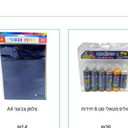
ליפ מטאלי סט 6 יחידות
צלופן צבעוני A4
₪
14
₪
36