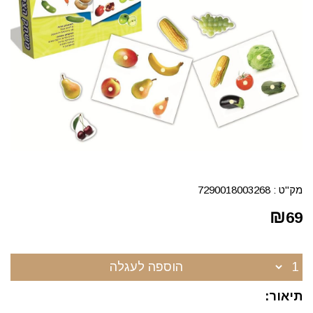
מק"ט :
7290018003268
₪
69
הוספה לעגלה
תיאור: