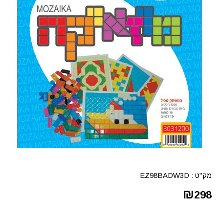
מק"ט :
EZ98BADW3D
₪
298