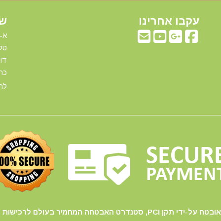
עקבו אחרינו
שע
א-ה: 00
טלפ
דוא"ל:com
כתו
להג
PCI, סטנדרט האבטחה המחמיר בעולם לרכישות באינטרנט