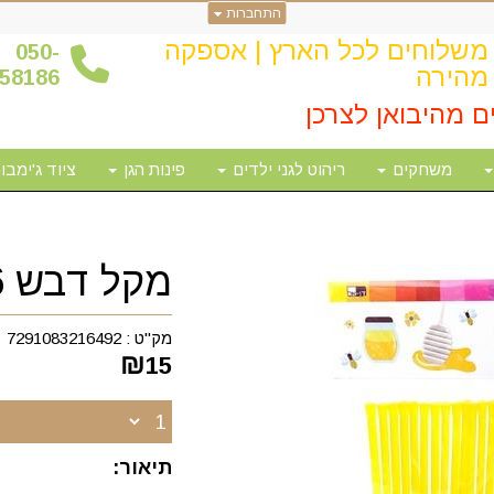
התחברות
משלוחים לכל הארץ | אספקה
0
50-
מהירה
58186
ם מהיבואן לצרכן
משחקים
ריהוט לגני ילדים
פינות הגן
ציוד ג'ימבור
מקל דבש 36 יחידות
מק"ט :
7291083216492
₪
15
תיאור: