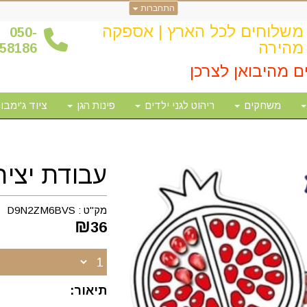
התחברות
משלוחים לכל הארץ | אספקה
0
50-
מהירה
58186
ם מהיבואן לצרכן
משחקים
ריהוט לגני ילדים
פינות הגן
ציוד ג'ימבור
עבודת יציר
מק"ט :
D9N2ZM6BVS
₪
36
תיאור: