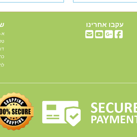
עקבו אחרינו
שע
א-ה: 00
טלפ
דוא"ל:com
כתו
להג