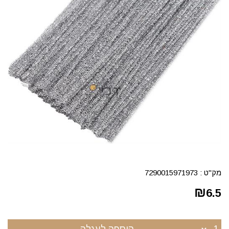
מק"ט :
7290015971973
₪
6.5
הוספה לעגלה