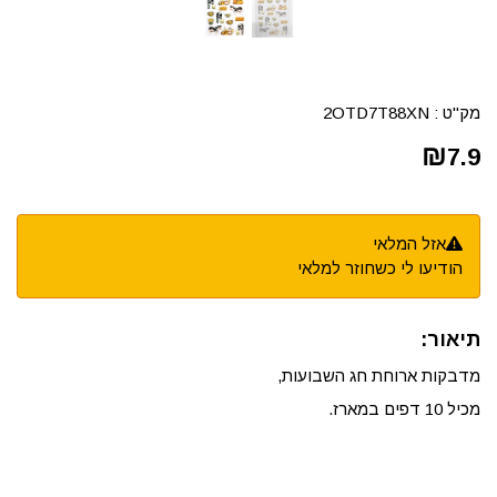
מק"ט :
2OTD7T88XN
₪
7.9
אזל המלאי
הודיעו לי כשחוזר למלאי
תיאור:
מדבקות ארוחת חג השבועות,
מכיל 10 דפים במארז.