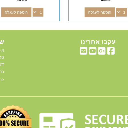
הוספה לעגלה
הוספה לעגלה
עקבו אחרינו
שע
א-ה: 00
טלפ
דוא"ל:com
כתו
להג