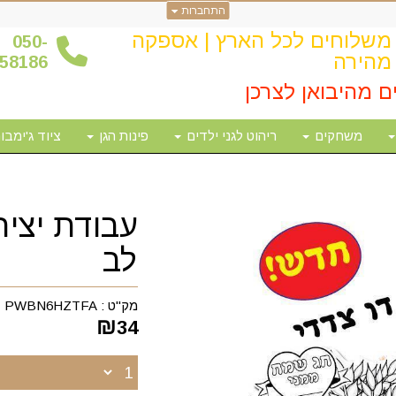
התחברות
משלוחים לכל הארץ | אספקה
0
50-
מהירה
58186
ם מהיבואן לצרכן
משחקים
ריהוט לגני ילדים
פינות הגן
ציוד ג'ימבור
עבודת יציר
לב
מק"ט :
PWBN6HZTFA
₪
34