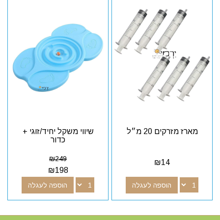
מארז מזרקים 20 מ״ל
שיווי משקל יחיד/זוגי +
כדור
₪
249
₪
14
₪
198
הוספה לעגלה
הוספה לעגלה