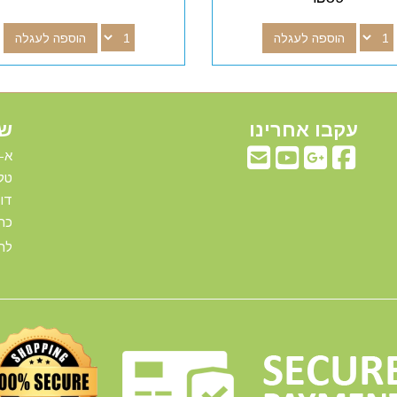
הוספה לעגלה
הוספה לעגלה
עקבו אחרינו
שע
א-ה: 00
טלפ
דוא"ל:com
כתו
להג