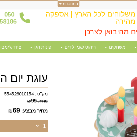
התחברות
משלוחים לכל הארץ | אספקה
0
50-
מהירה
58186
ם מהיבואן לצרכן
משחקים
ריהוט לגני ילדים
פינות הגן
ציוד ג'ימבור
עוגת יום ה
מק"ט :
554526010154
99
מחיר:
₪
69
מחיר מבצע:
₪