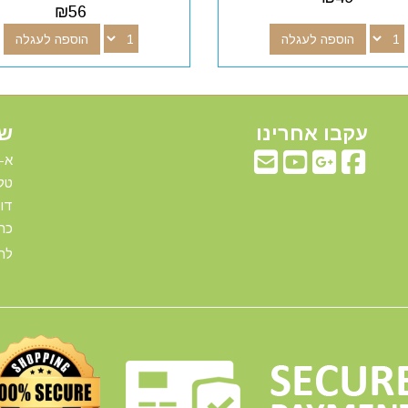
₪
56
הוספה לעגלה
הוספה לעגלה
עקבו אחרינו
שע
א-ה: 00
טלפ
דוא"ל:com
כתו
להג