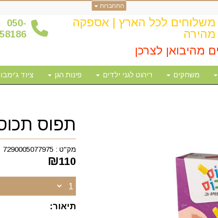
התחברות
משלוחים לכל הארץ | אספקה
0
50-
מהירה
58186
ם מהיבואן לצרכן
משחקים
ריהוט לגני ילדים
פינות הגן
ציוד ג'ימבור
תפוס תכוס
מק"ט :
7290005077975
₪
110
תיאור: