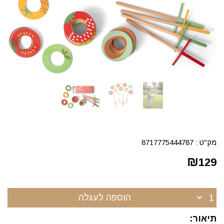
מק"ט :
8717775444787
₪
129
הוספה לעגלה
תיאור: