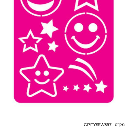
מק"ט :
CPFY95W857