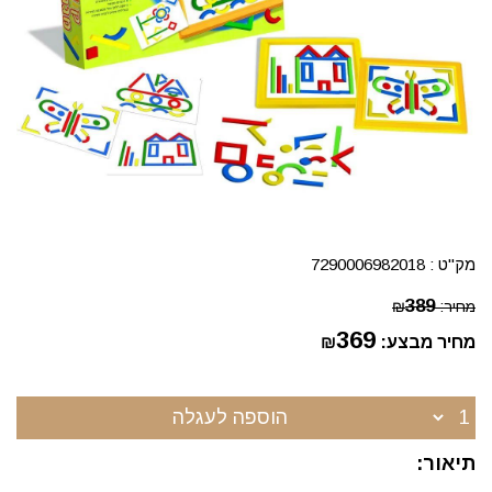
מק"ט :
7290006982018
389
מחיר:
₪
369
מחיר מבצע:
₪
הוספה לעגלה
תיאור: