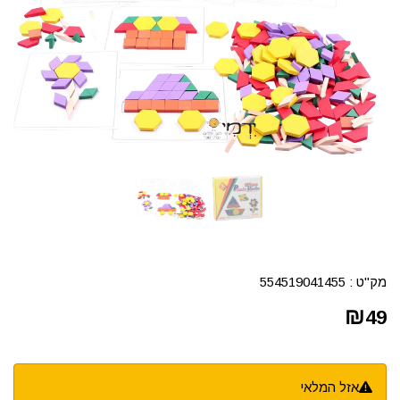
מק"ט :
554519041455
₪
49
אזל המלאי