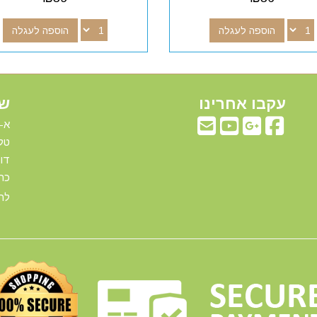
הוספה לעגלה
הוספה לעגלה
עקבו אחרינו
שע
א-ה: 00
טלפ
דוא"ל:com
כתו
להג