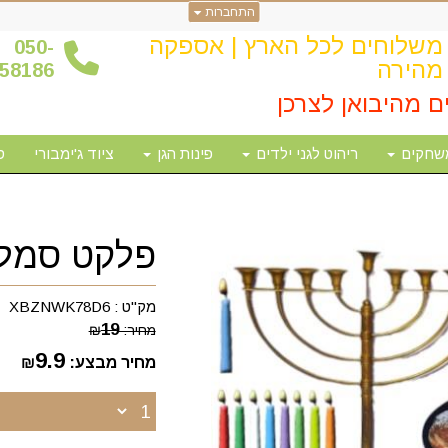
התחברות
משלוחים לכל הארץ | אספקה
0
50-
מהירה
58186
ם מהיבואן לצרכן
שחקים
ריהוט לגני ילדים
פינות הגן
ציוד ג'ימבורי
ס
פלקט סמלי
מק"ט :
XBZNWK78D6
19
מחיר:
₪
9.9
מחיר מבצע:
₪