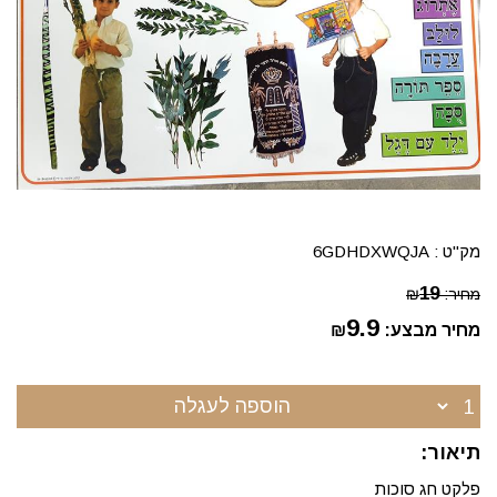
מק"ט :
6GDHDXWQJA
19
מחיר:
₪
9.9
מחיר מבצע:
₪
הוספה לעגלה
תיאור:
פלקט חג סוכות