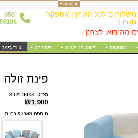
התחברות
משלוחים לכל הארץ | אספקה
0
50-
מהירה
58186
ם מהיבואן לצרכן
משחקים
ריהוט לגני ילדים
פינות הגן
ציוד ג'ימבור
פינת זולה
מק"ט :
SII21DKIK3
₪
1,980
תוספת מארז 3 כריות