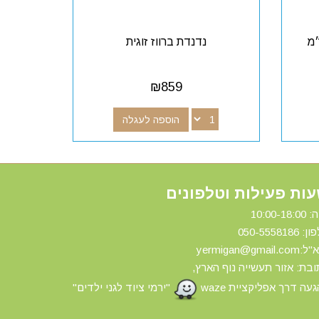
נדנדת ברווז זוגית
₪
859
הוספה לעגלה
ות פעילות וטלפונים
10:00-18:
ון: 0
50-5558186
yermigan@gmail.
בת: אזור תעשייה נוף הארץ,
עה דרך אפליקציית waze
"ירמי ציוד לגני ילדים"