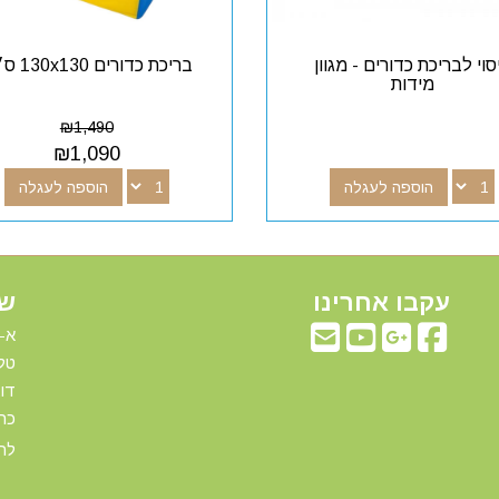
סוי לבריכת כדורים - מגוון
בריכת כדורים 130x130 ס״מ
מידות
₪
1,490
₪
1,090
הוספה לעגלה
הוספה לעגלה
עקבו אחרינו
שע
א-ה: 00
טלפ
דוא"ל:com
כתו
להג