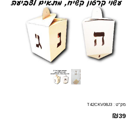
מק"ט :
T42CKV08J3
₪
39