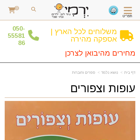
0
תפריט
0
50-
משלוחים לכל הארץ |
55581
אספקה מהירה
86
מחירים מהיבואן לצרכן
דף בית
נושא נלמד
ספרים וחוברות
עופות וצפורים