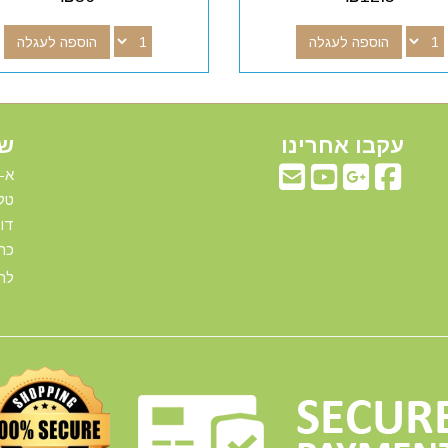
הוספה לעגלה
הוספה לעגלה
עקבו אחרינו
שע
א-ה: 00
טלפ
דוא"ל:com
כתו
להג