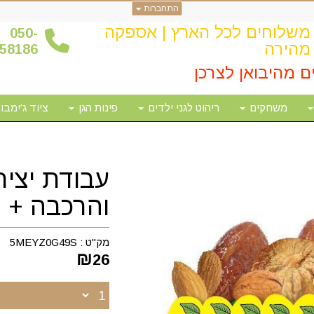
התחברות
משלוחים לכל הארץ | אספקה
0
50-
מהירה
58186
ם מהיבואן לצרכן
משחקים
ריהוט לגני ילדים
פינות הגן
ציוד ג'ימבור
עבודת יצי
והרכבה + י
מק"ט :
5MEYZ0G49S
₪
26