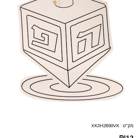
מק"ט :
XK3H2890VK
₪
12