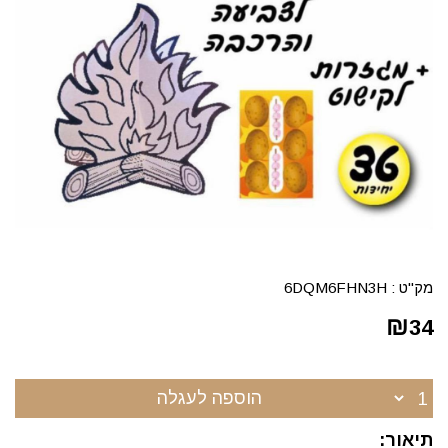
מק"ט :
6DQM6FHN3H
₪
34
הוספה לעגלה
תיאור: