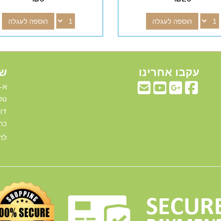
הוספה לעגלה
הוספה לעגלה
עקבו אחרינו
שע
א-ה: 00
טלפ
דוא"ל:com
כתו
להג