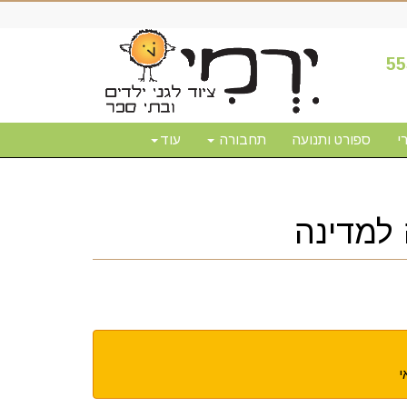
55
י
ספורט ותנועה
תחבורה
עוד
 למדינה
י