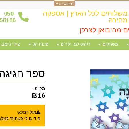
התחברות
משלוחים לכל הארץ | אספקה
0
50-
מהירה
58186
ם מהיבואן לצרכן
משחקים
ריהוט לגני ילדים
פינות הגן
ציוד ג'ימבור
ספר חגיגה
מק"ט :
₪
16
אזל המלאי
הודיעו לי כשחוזר למלא