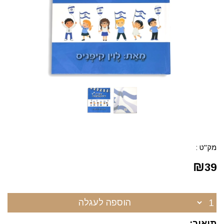
מק"ט :
₪
39
הוספה לעגלה
תיאור: