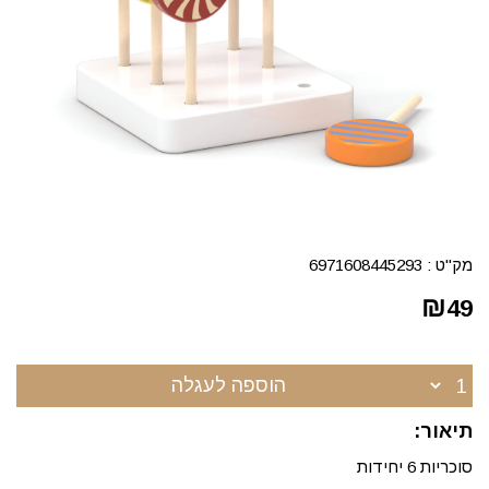
מק"ט :
6971608445293
₪
49
הוספה לעגלה
תיאור:
סוכריות 6 יחידות