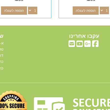
הוספה לעגלה
הוספה לעגלה
עקבו אחרינו
שע
א-ה: 00
טלפ
דוא"ל:com
כתו
להג