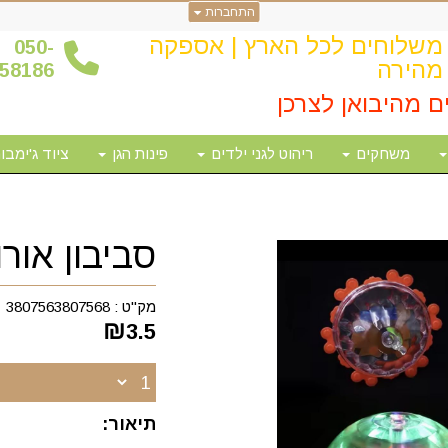
התחברות
משלוחים לכל הארץ | אספקה
0
50-
מהירה
58186
ם מהיבואן לצרכן
משחקים
ריהוט לגני ילדים
פינות הגן
ציוד ג'ימבור
סביבון אורו
מק"ט :
3807563807568
₪
3.5
תיאור: