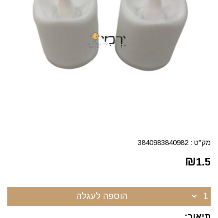
מק"ט :
3840983840982
₪
1.5
הוספה לעגלה
תיאור: