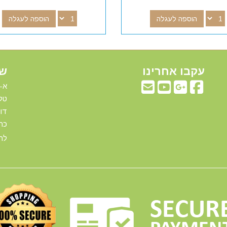
הוספה לעגלה
הוספה לעגלה
עקבו אחרינו
שע
א-ה: 00
טלפ
דוא"ל:com
כתו
להג